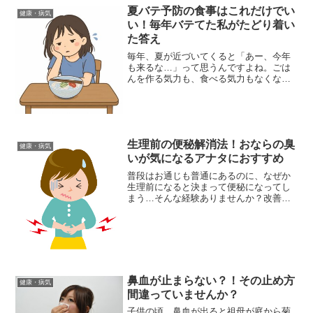
夏バテ予防の食事はこれだけでい
健康・病気
い！毎年バテてた私がたどり着い
た答え
毎年、夏が近づいてくると「あー、今年
も来るな…」って思うんですよね。ごは
んを作る気力も、食べる気力もなくな
る、あの感じ。去年がまさにそうで。暑
さで食欲が落ちて、冷たい麺ばっかりす
すってたら、なんだか余計にぐったりし
てしまって。「ちゃんとした...
生理前の便秘解消法！おならの臭
健康・病気
いが気になるアナタにおすすめ
普段はお通じも普通にあるのに、なぜか
生理前になると決まって便秘になってし
まう…そんな経験ありませんか？改善方
法を取り入れるようになっていまではか
なり楽になりましたが、ずいぶん長く苦
しめられてきました。。。でもこれって
なぜなんでしょうね？お腹...
鼻血が止まらない？！その止め方
健康・病気
間違っていませんか？
子供の頃、鼻血が出ると祖母が庭から菊