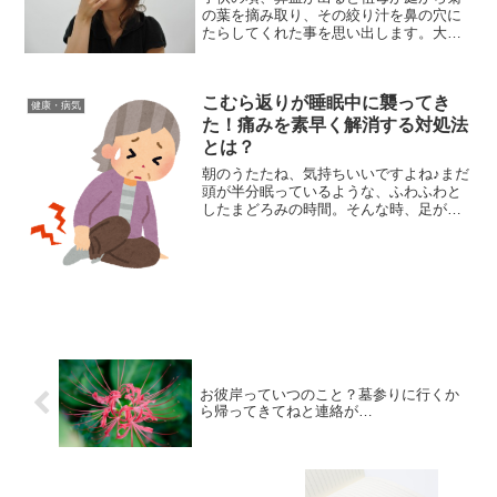
の葉を摘み取り、その絞り汁を鼻の穴に
たらしてくれた事を思い出します。大人
になってから菊の葉には止血効果がある
という民間療法を知りましたが、菊がい
つも身の回りにあるわけではありませ
こむら返りが睡眠中に襲ってき
ん。むしろそんな状況の方が...
健康・病気
た！痛みを素早く解消する対処法
とは？
朝のうたたね、気持ちいいですよね♪まだ
頭が半分眠っているような、ふわふわと
したまどろみの時間。そんな時、足がく
くっと一定方向に引っ張られるような感
覚…『あ、ヤバい…』と思ったときには
「ビシーッ！」と突っ張る足さっきまで
の気持ちよさはどこへや...
お彼岸っていつのこと？墓参りに行くか
ら帰ってきてねと連絡が…