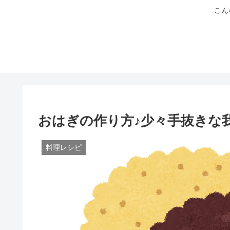
こん
おはぎの作り方♪少々手抜きな
料理レシピ