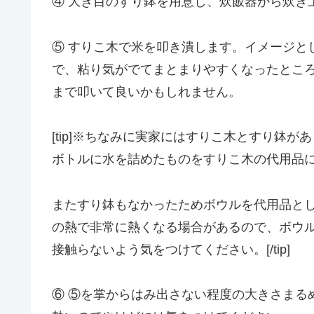
④ 大き目のすり鉢を用意し、炊飯器から炊き
⑤ すりこ木で米を叩き潰します。イメージと
で、粘り気がでてまとまりやすくなったとこ
まで叩いて良いかもしれません。
[tip]※ちなみに実家にはすりこ木とすり鉢が
ボトルに水を詰めたものをすりこ木の代用品
またすり鉢もなかったためボウルを代用品と
の熱で非常に熱くなる場合があるので、ボウ
接触らないよう気をつけてください。[/tip]
⑥ ⑤を掌からはみ出さない程度の大きさまる