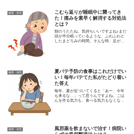
こむら返りが睡眠中に襲ってき
健康・病気
た！痛みを素早く解消する対処法
とは？
朝のうたたね、気持ちいいですよね♪まだ
頭が半分眠っているような、ふわふわと
したまどろみの時間。そんな時、足がく
くっと一定方向に引っ張られるような感
覚…『あ、ヤバい…』と思ったときには
「ビシーッ！」と突っ張る足さっきまで
の気持ちよさはどこへや...
夏バテ予防の食事はこれだけでい
健康・病気
い！毎年バテてた私がたどり着い
た答え
毎年、夏が近づいてくると「あー、今年
も来るな…」って思うんですよね。ごは
んを作る気力も、食べる気力もなくな
る、あの感じ。去年がまさにそうで。暑
さで食欲が落ちて、冷たい麺ばっかりす
すってたら、なんだか余計にぐったりし
てしまって。「ちゃんとした...
風邪薬を飲まないで治す！病院い
健康・病気