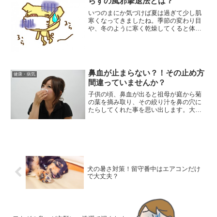
らずの風邪撃退法とは？
いつのまにか気づけば夏は過ぎて少し肌
寒くなってきましたね。季節の変わり目
や、冬のように寒く乾燥してくると体調
を崩しやすく、風邪をひいてしまう方も
多いのではないでしょうか。中には薬を
飲むとアレルギーなどの症状がでてしま
う方や妊娠中でできれば薬...
鼻血が止まらない？！その止め方
健康・病気
間違っていませんか？
子供の頃、鼻血が出ると祖母が庭から菊
の葉を摘み取り、その絞り汁を鼻の穴に
たらしてくれた事を思い出します。大人
になってから菊の葉には止血効果がある
という民間療法を知りましたが、菊がい
つも身の回りにあるわけではありませ
ん。むしろそんな状況の方が...
犬の暑さ対策！留守番中はエアコンだけ
で大丈夫？