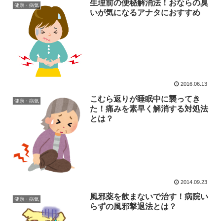
生理前の便秘解消法！おならの臭
健康・病気
いが気になるアナタにおすすめ
2016.06.13
こむら返りが睡眠中に襲ってき
健康・病気
た！痛みを素早く解消する対処法
とは？
2014.09.23
風邪薬を飲まないで治す！病院い
健康・病気
らずの風邪撃退法とは？