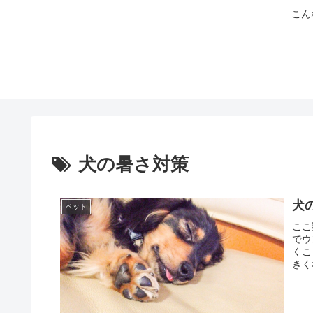
こん
犬の暑さ対策
犬
ペット
ここ
でウ
くこ
きく